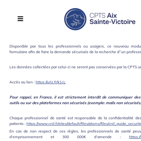
Disponible par tous les professionnels ou usagers, ce nouveau mod
formulaire afin de faire la demande sécurisée de la recherche d’’un profess
Les données collectées par celui-ci ne seront pas conservées par la CPTS u
Accès au lien :
https://urlz.fr/k1cL
Pour rappel, en France, il est strictement interdit de communiquer des
outils ou sur des plateformes non sécurisés (exemple: mails non sécurisé
Chaque professionnel de santé est responsable de la confidentialité d
patients :
https://www.cnil.fr/sites/default/files/atoms/files/cnil_guide_secur
En cas de non respect de ces règles, les professionnels de santé peuv
d’emprisonnement et 300 000€ d’amende :
https:/