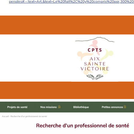
penales#:~:text=Art.&text=Le%20fait%2C%20y%20compris%20par,300%